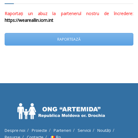
Raportați un abuz la partenerul nostru de încredere:
https://weareallin.iom.int
RAPORTEAZĂ
Despre noi
Proiecte
Parteneri
Servicii
Noutăți
Resurse
Contacte
Ro