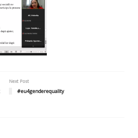
Next Post
#eu4genderequality