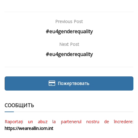
Previous Post
#eu4genderequality
Next Post
#eu4genderequality
Пожертвовать
СООБЩИТЬ
Raportați un abuz la partenerul nostru de încredere:
https://weareallin.iom.int