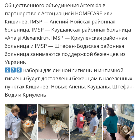
Общественного объединения Artemida в
партнерстве с Ассоциацией HOMECARE или
Кишинев, IMSP — Анений-Нойская районная
больница, IMSP — Каушанская районная больница
«Ana și Alexandru», IMSP — Криуленская районная
больница и IMSP — Штефан-Водэская районная
больница занимаются поддержкой беженцев из
Украины.
наборы для личной гигиены и интимной
гигиены будут доставлены беженцам в населенных
пунктах Кишинев, Новые Анены, Каушаны, Штефан-
Водэ и Криулень