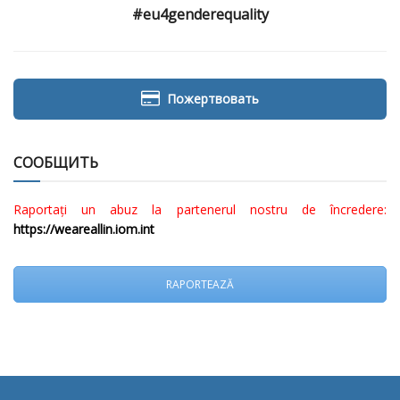
#eu4genderequality
Пожертвовать
СООБЩИТЬ
Raportați un abuz la partenerul nostru de încredere:
https://weareallin.iom.int
RAPORTEAZĂ