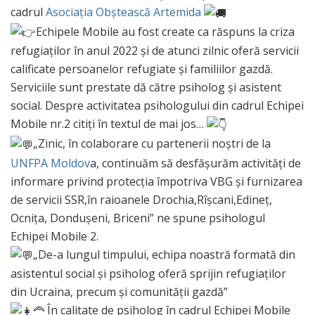
cadrul
Asociația Obștească Artemida
Echipele Mobile au fost create ca răspuns la criza
refugiaților în anul 2022 și de atunci zilnic oferă servicii
calificate persoanelor refugiate și familiilor gazdă.
Serviciile sunt prestate dă către psiholog și asistent
social. Despre activitatea psihologului din cadrul Echipei
Mobile nr.2 citiți în textul de mai jos…
„Zinic, în colaborare cu partenerii noștri de la
UNFPA
Moldov
a, continuăm să desfășurăm activități de
informare privind protecția împotriva VBG și furnizarea
de servicii SSR,în raioanele Drochia,Rîșcani,Edineț,
Ocnița, Dondușeni, Briceni” ne spune psihologul
Echipei Mobile 2.
„De-a lungul timpului, echipa noastră formată din
asistentul social și psiholog oferă sprijin refugiaților
din Ucraina, precum și comunității gazdă”
În calitate de psiholog în cadrul Echipei Mobile