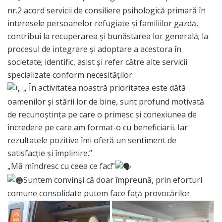
nr.2 acord servicii de consiliere psihologică primară în
interesele persoanelor refugiate și familiilor gazdă,
contribui la recuperarea și bunăstarea lor generală; la
procesul de integrare și adoptare a acestora în
societate; identific, asist și refer către alte servicii
specializate conform necesităților.
„ În activitatea noastră prioritatea este dătă
oamenilor și stării lor de bine, sunt profund motivată
de recunoștința pe care o primesc și conexiunea de
încredere pe care am format-o cu beneficiarii. Iar
rezultatele pozitive îmi oferă un sentiment de
satisfacție și împlinire.”
„Mă mîndresc cu ceea ce fac!”
Suntem convinși că doar împreună, prin eforturi
comune consolidate putem face față provocărilor.