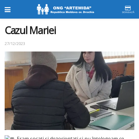
DONEAZĂ
Cazul Mariei
27/12/2023
„Eram șocați și dezorientați și nu înțelegeam ce