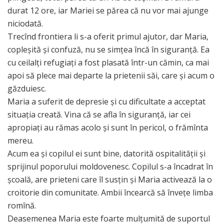
durat 12 ore, iar Mariei se părea că nu vor mai ajunge
niciodată.
Trecînd frontiera li s-a oferit primul ajutor, dar Maria,
copleșită și confuză, nu se simțea încă în siguranță. Ea
cu ceilalți refugiați a fost plasată într-un cămin, ca mai
apoi să plece mai departe la prietenii săi, care și acum o
găzduiesc.
Maria a suferit de depresie și cu dificultate a acceptat
situația creată. Vina că se afla în siguranță, iar cei
apropiați au rămas acolo și sunt în pericol, o frămînta
mereu.
Acum ea și copilul ei sunt bine, datorită ospitalității și
sprijinul poporului moldovenesc. Copilul s-a încadrat în
școală, are prieteni care îl susțin și Maria activează la o
croitorie din comunitate. Ambii încearcă să învețe limba
romînă.
Deasemenea Maria este foarte mulțumită de suportul