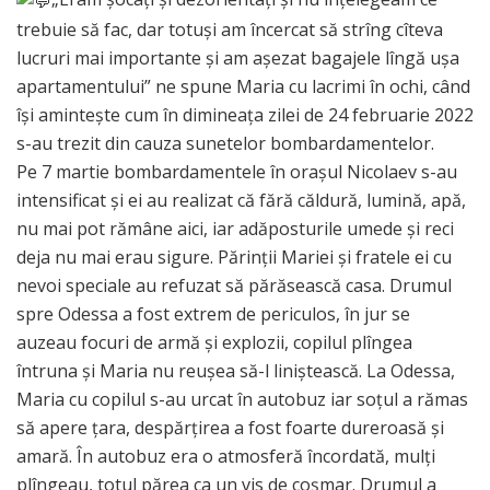
trebuie să fac, dar totuși am încercat să strîng cîteva
lucruri mai importante și am așezat bagajele lîngă ușa
apartamentului” ne spune Maria cu lacrimi în ochi, când
își amintește cum în dimineața zilei de 24 februarie 2022
s-au trezit din cauza sunetelor bombardamentelor.
Pe 7 martie bombardamentele în orașul Nicolaev s-au
intensificat și ei au realizat că fără căldură, lumină, apă,
nu mai pot rămâne aici, iar adăposturile umede și reci
deja nu mai erau sigure. Părinții Mariei și fratele ei cu
nevoi speciale au refuzat să părăsească casa. Drumul
spre Odessa a fost extrem de periculos, în jur se
auzeau focuri de armă și explozii, copilul plîngea
întruna și Maria nu reușea să-l liniștească. La Odessa,
Maria cu copilul s-au urcat în autobuz iar soțul a rămas
să apere țara, despărțirea a fost foarte dureroasă și
amară. În autobuz era o atmosferă încordată, mulți
plîngeau, totul părea ca un vis de coșmar. Drumul a