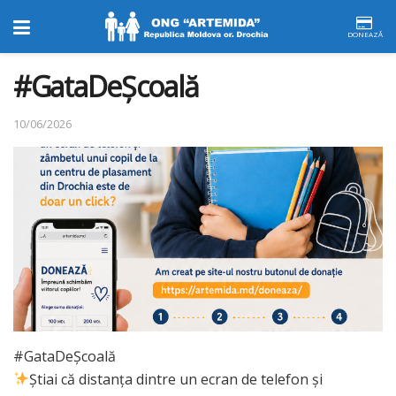
DONEAZĂ
#GataDeȘcoală
10/06/2026
#GataDeȘcoală
Știai că distanța dintre un ecran de telefon și