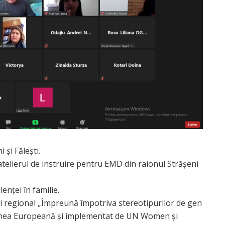
și Fălești.
 atelierul de instruire pentru EMD din raionul Strășeni
enței în familie.
ui regional „Împreună împotriva stereotipurilor de gen
Uniunea Europeană și implementat de UN Women și