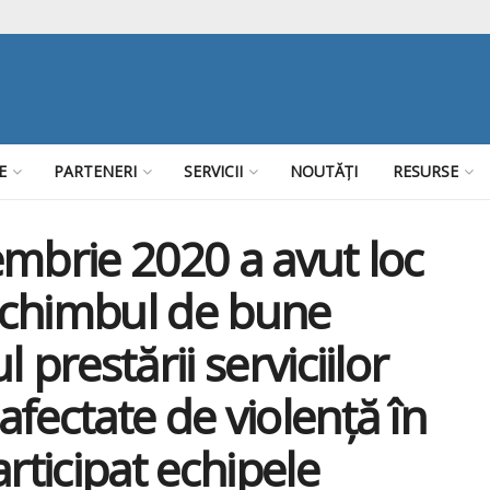
E
PARTENERI
SERVICII
NOUTĂȚI
RESURSE
embrie 2020 a avut loc
“schimbul de bune
 prestării serviciilor
fectate de violență în
rticipat echipele