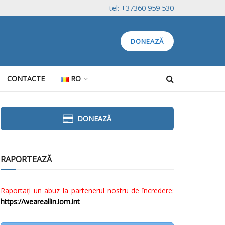
tel: +37360 959 530
DONEAZĂ
CONTACTE
RO
DONEAZĂ
RAPORTEAZĂ
Raportați un abuz la partenerul nostru de încredere:
https://weareallin.iom.int