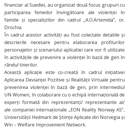
financiar al Suediei, au organizat două focus grupuri cu
participarea femeilor învingătoare ale violenței în
familie și specialiștilor din cadrul „A.O.Artemida”, or.
Drochia.
În cadrul acestor activități au fost colectate detaliile și
descrierile necesare pentru elaborarea profilurilor
personajelor și scenariului aplicatiei care vor fi utilizate
în activitățile de prevenire a violenței în bază de gen în
rândul tinerilor.
Această aplicație este co-creată în cadrul inițiativei
Aplicarea Devianţei Pozitive şi Realităţii Virtuale pentru
prevenirea violenţei în bază de gen, prin intermediul
UN Women, în colaborare cu o echipă internațională de
experți formată din reprezentanţi/ reprezentante ai/
ale companiei internaționale „EON Reality Norway AS”,
Universităţii Hedmark de Științe Aplicate din Norvegia şi
Win – Welfare Improvement Network.