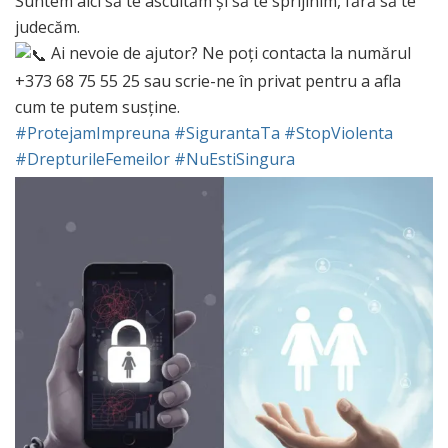
Suntem aici să te ascultăm și să te sprijinim, fără să te
judecăm.
Ai nevoie de ajutor? Ne poți contacta la numărul
+373 68 75 55 25 sau scrie-ne în privat pentru a afla
cum te putem susține.
#ProtejamImpreuna
#SigurantaTa
#StopViolenta
#DrepturileFemeilor
#NuEstiSingura