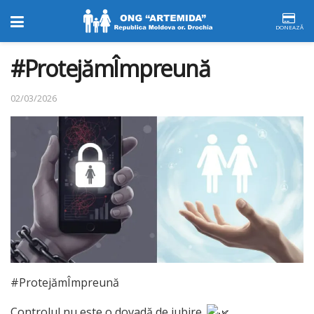
DONEAZĂ
#ProtejămÎmpreună
02/03/2026
#ProtejămÎmpreună
Controlul nu este o dovadă de iubire.