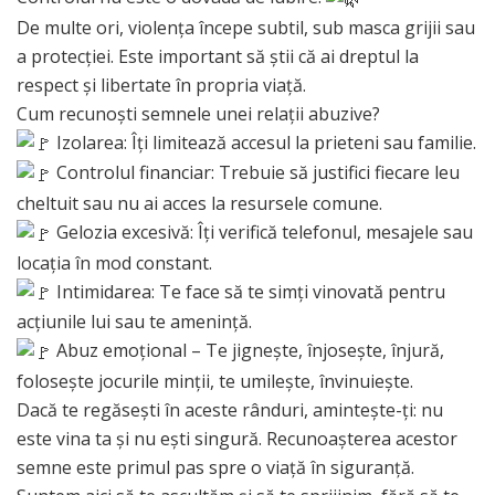
De multe ori, violența începe subtil, sub masca grijii sau
a protecției. Este important să știi că ai dreptul la
respect și libertate în propria viață.
Cum recunoști semnele unei relații abuzive?
Izolarea: Îți limitează accesul la prieteni sau familie.
Controlul financiar: Trebuie să justifici fiecare leu
cheltuit sau nu ai acces la resursele comune.
Gelozia excesivă: Îți verifică telefonul, mesajele sau
locația în mod constant.
Intimidarea: Te face să te simți vinovată pentru
acțiunile lui sau te amenință.
Abuz emoțional – Te jignește, înjosește, înjură,
folosește jocurile minții, te umilește, învinuiește.
Dacă te regăsești în aceste rânduri, amintește-ți: nu
este vina ta și nu ești singură. Recunoașterea acestor
semne este primul pas spre o viață în siguranță.