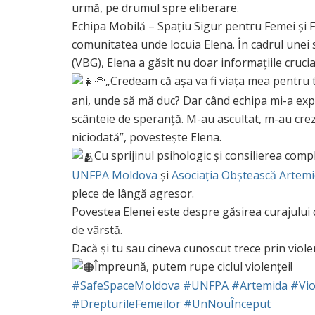
urmă, pe drumul spre eliberare.
Echipa Mobilă – Spațiu Sigur pentru Femei și 
comunitatea unde locuia Elena. În cadrul unei
(VBG), Elena a găsit nu doar informațiile crucial
„Credeam că așa va fi viața mea pentru 
ani, unde să mă duc? Dar când echipa mi-a expli
scânteie de speranță. M-au ascultat, m-au crezu
niciodată”, povestește Elena.
Cu sprijinul psihologic și consilierea co
UNFPA Moldova
și
Asociația Obștească Artem
plece de lângă agresor.
Povestea Elenei este despre găsirea curajului de 
de vârstă.
Dacă și tu sau cineva cunoscut trece prin viole
Împreună, putem rupe ciclul violenței!
#SafeSpaceMoldova
#UNFPA
#Artemida
#Vi
#DrepturileFemeilor
#UnNouÎnceput