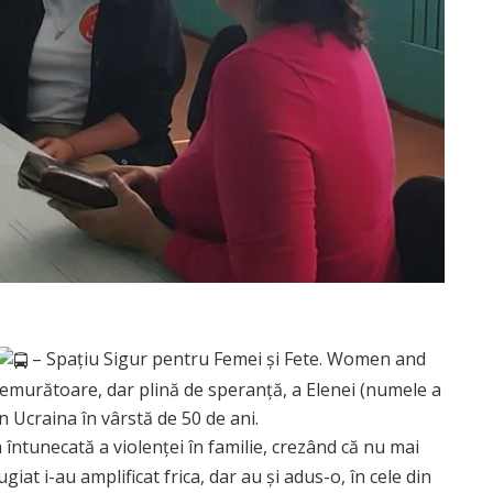
– Spațiu Sigur pentru Femei și Fete. Women and
remurătoare, dar plină de speranță, a Elenei (numele a
n Ucraina în vârstă de 50 de ani.
întunecată a violenței în familie, crezând că nu mai
ugiat i-au amplificat frica, dar au și adus-o, în cele din