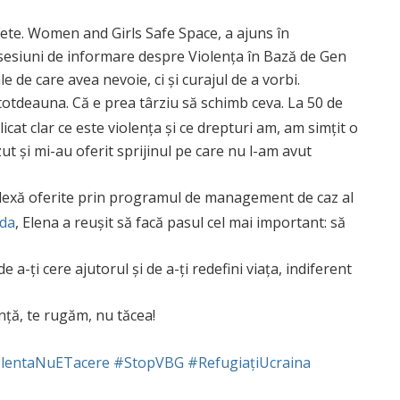
Fete. Women and Girls Safe Space, a ajuns în
 sesiuni de informare despre Violența în Bază de Gen
e de care avea nevoie, ci și curajul de a vorbi.
totdeauna. Că e prea târziu să schimb ceva. La 50 de
cat clar ce este violența și ce drepturi am, am simțit o
t și mi-au oferit sprijinul pe care nu l-am avut
mplexă oferite prin programul de management de caz al
ida
, Elena a reușit să facă pasul cel mai important: să
a-ți cere ajutorul și de a-ți redefini viața, indiferent
nță, te rugăm, nu tăcea!
olentaNuETacere
#StopVBG
#RefugiațiUcraina