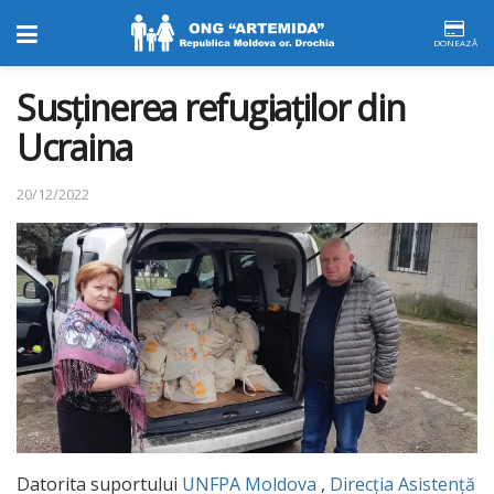
DONEAZĂ
Susținerea refugiaților din
Ucraina
20/12/2022
Datorita suportului
UNFPA Moldova
,
Direcția Asistență