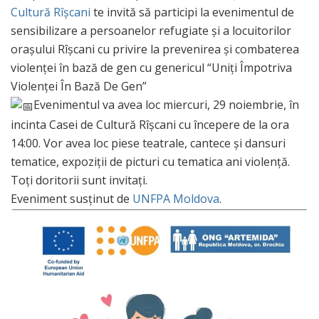
Cultură Rîşcani
te invită să participi la evenimentul de
sensibilizare a persoanelor refugiate și a locuitorilor
orașului Rîșcani cu privire la prevenirea și combaterea
violenței în bază de gen cu genericul “Uniți Împotriva
Violenței În Bază De Gen”
Evenimentul va avea loc miercuri, 29 noiembrie, în
incinta Casei de Cultură Rîșcani cu începere de la ora
14:00. Vor avea loc piese teatrale, cantece și dansuri
tematice, expoziții de picturi cu tematica ani violență.
Toți doritorii sunt invitați.
Eveniment susținut de
UNFPA Moldova
.