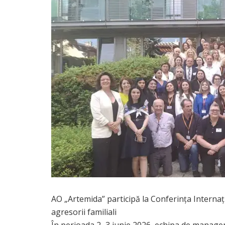
AO „Artemida” participă la Conferința Interna
agresorii familiali
​În perioada 2–3 iunie 2026, echipa de manage