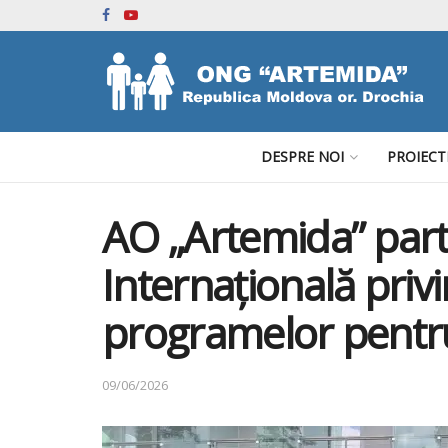
DESPRE NOI
PROIECT
AO „Artemida” parti
Internațională priv
programelor pentru 
09/06/2026