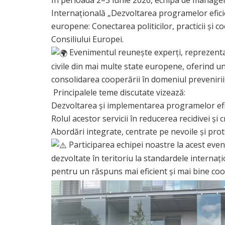
Internațională „Dezvoltarea programelor efici
europene: Conectarea politicilor, practicii și c
Consiliului Europei.
Evenimentul reunește experți, reprezentanți 
civile din mai multe state europene, oferind u
consolidarea cooperării în domeniul prevenirii 
​ Principalele teme discutate vizează:
​Dezvoltarea și implementarea programelor efi
​Rolul acestor servicii în reducerea recidivei și
​Abordări integrate, centrate pe nevoile și prote
Participarea echipei noastre la acest eveni
dezvoltate în teritoriu la standardele internați
pentru un răspuns mai eficient și mai bine coor