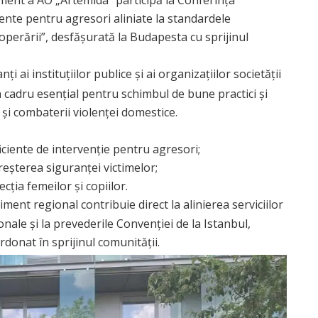
ente pentru agresori aliniate la standardele
ooperării”, desfășurată la Budapesta cu sprijinul
ai instituțiilor publice și ai organizațiilor societății
n cadru esențial pentru schimbul de bune practici și
și combaterii violenței domestice.
ciente de intervenție pentru agresori;
 creșterea siguranței victimelor;
cția femeilor și copiilor.
ment regional contribuie direct la alinierea serviciilor
onale și la prevederile Convenției de la Istanbul,
donat în sprijinul comunității.