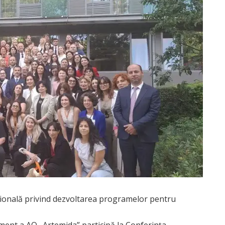
țională privind dezvoltarea programelor pentru
ment a AO „Artemida” participă la Conferința