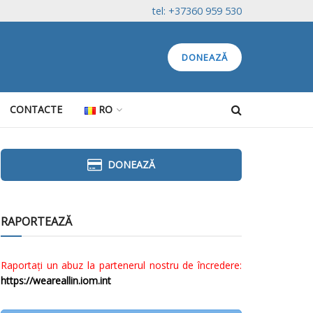
tel: +37360 959 530
DONEAZĂ
CONTACTE
RO
DONEAZĂ
RAPORTEAZĂ
Raportați un abuz la partenerul nostru de încredere:
https://weareallin.iom.int