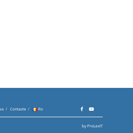
se
Contacte
Ro
by ProLexIT