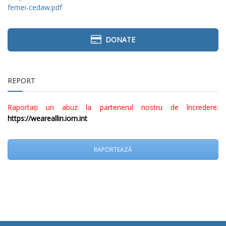
femei-cedaw.pdf
DONATE
REPORT
Raportați un abuz la partenerul nostru de încredere:
https://weareallin.iom.int
RAPORTEAZĂ