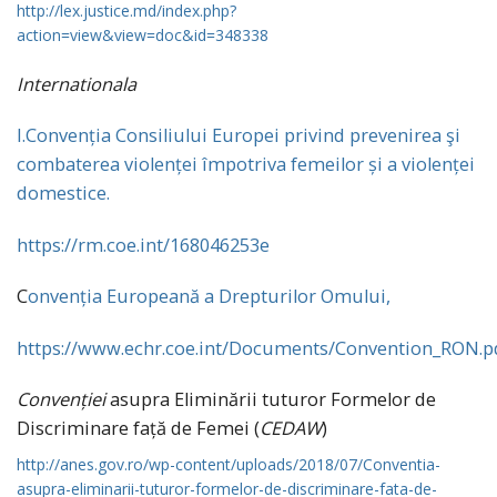
http://lex.justice.md/index.php?
action=view&view=doc&id=348338
Internationala
I.Convenția Consiliului Europei privind prevenirea şi
combaterea violenței împotriva femeilor și a violenței
domestice.
https://rm.coe.int/168046253e
C
onvenția Europeană a Drepturilor Omului
,
https://www.echr.coe.int/Documents/Convention_RON.p
Convenției
asupra Eliminării tuturor Formelor de
Discriminare față de Femei (
CEDAW
)
http://anes.gov.ro/wp-content/uploads/2018/07/Conventia-
asupra-eliminarii-tuturor-formelor-de-discriminare-fata-de-