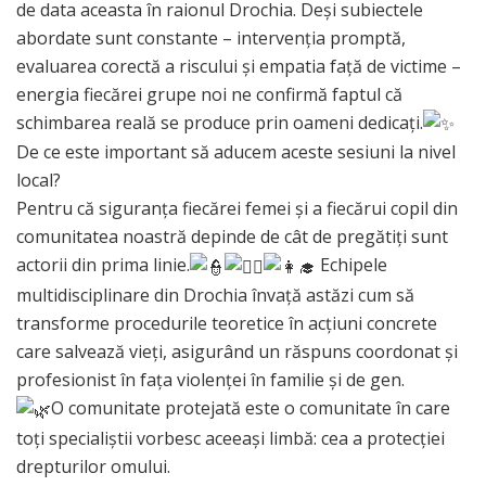
de data aceasta în raionul Drochia. Deși subiectele
abordate sunt constante – intervenția promptă,
evaluarea corectă a riscului și empatia față de victime –
energia fiecărei grupe noi ne confirmă faptul că
schimbarea reală se produce prin oameni dedicați.
​De ce este important să aducem aceste sesiuni la nivel
local?
Pentru că siguranța fiecărei femei și a fiecărui copil din
comunitatea noastră depinde de cât de pregătiți sunt
actorii din prima linie.
Echipele
multidisciplinare din Drochia învață astăzi cum să
transforme procedurile teoretice în acțiuni concrete
care salvează vieți, asigurând un răspuns coordonat și
profesionist în fața violenței în familie și de gen.
O comunitate protejată este o comunitate în care
toți specialiștii vorbesc aceeași limbă: cea a protecției
drepturilor omului.