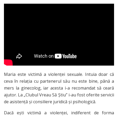
Maria este victimă a violenței sexuale. Intuia doar că
ceva în relația cu partenerul său nu este bine, până a
mers la ginecolog, iar acesta i-a recomandat să ceară
ajutor. La „Clubul Vreau Să Știu” i-au fost oferite servicii
de asistență și consiliere juridică și psihologică.
Dacă ești victimă a violenței, indiferent de forma