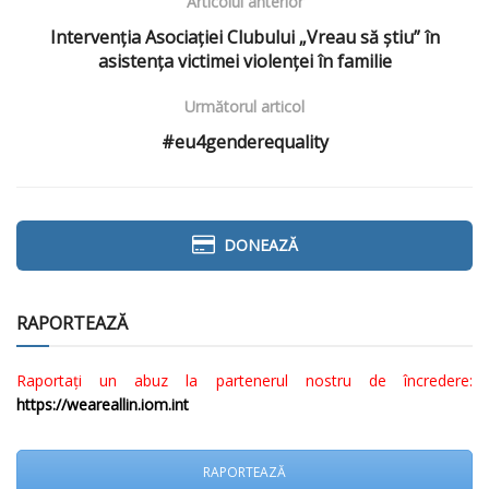
Articolul anterior
Intervenția Asociației Clubului „Vreau să știu” în
asistența victimei violenței în familie
Următorul articol
#eu4genderequality
DONEAZĂ
RAPORTEAZĂ
Raportați un abuz la partenerul nostru de încredere:
https://weareallin.iom.int
RAPORTEAZĂ