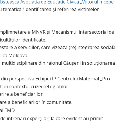
bsteasca Asociatia de Educatie Civica „Viitorul Incepe
 tematica ”Identificarea și referirea victimelor
 de implimnetare a MNVR și Mecanismul intersectorial de
ultăților identificate.
estare a serviciilor, care vizează (re)integrarea socială
blica Moldova.
 multidisciplinare din raionul Căușeni în soluționarea
te din perspectiva Echipei IP Centrului Maternal „Pro
, în contextul crizei refugiaților
erire a beneficiarilor.
rare a beneficiarilor în comunitate.
 al EMD
r de întrebări experților, la care evident au primit