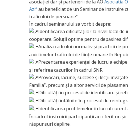
asociației dar și partenerii de la AO
Asociatia O
Azi”
au beneficiat de un Seminar de instruire cu
traficului de persoane”.
În cadrul seminarului sa vorbit despre:
Identificarea dificultăților la nivel local
cooperare. Soluții optime pentru depășirea dific
Analiza cadrului normativ şi practicii de pr
a victimelor traficului de ființe umane în Repu
Prezentarea experienței de lucru a echipei
și referirea cazurilor în cadrul SNR.
Provocări, lacune, succese și lecții învăța
Familia”, precum și a altor servicii de plasament
Dificultăți în procesul de identificare și ref
Dificultăți întâlnite în procesul de reinteg
Identificarea problemelor în lucrul curent
În cadrul instruirii participanții au oferit un și
răspunsuri depline.