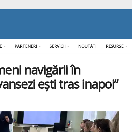
E
PARTENERI
SERVICII
NOUTĂȚI
RESURSE
eni navigării în
nsezi ești tras inapoi”