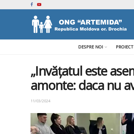
DESPRE NOI
PROIECT
„Invățatul este asem
amonte: daca nu ava
11/03/2024