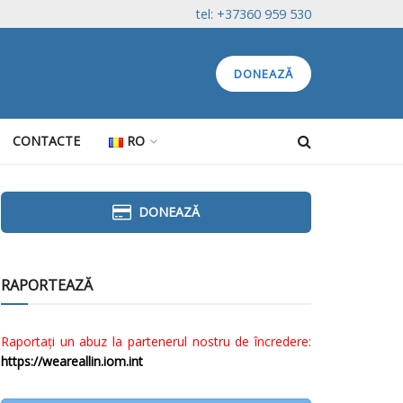
tel: +37360 959 530
DONEAZĂ
CONTACTE
RO
DONEAZĂ
RAPORTEAZĂ
Raportați un abuz la partenerul nostru de încredere:
https://weareallin.iom.int