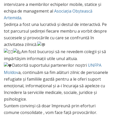
intervizare a membrilor echipelor mobile, statice și
echipa de management al
Asociația Obștească
Artemida
.
Ședința a fost una lucrativă și destul de interactivă. Pe
tot parcursul ședinței fiecare membru a vorbit despre
succesele și provocările cu care se confruntă în
activitatea zilnică.
Am fost bucuroși să ne revedem colegii și să
impărtășim informații utile unul altuia.
Datorită suportului partenerilor noștri
UNFPA
Moldov
a, continuăm sa fim alături zilnic de persoanele
refugiate și familiile gazdă pentru a le oferi suport
emoțional, informațional și a-i încuraja să apeleze cu
încredere la serviciile medicale, sociale, juridice și
psihologice.
Suntem convinși că doar împreună prin eforturi
comune consolidate , vom face față provocărilor.