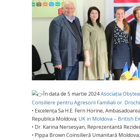
În data de 5 martie 2024
Asociația Obște
Consiliere pentru Agresorii Familiali or. Droch
• Excelența Sa H.E. Fern Horine, Ambasadoarea R
Republica Moldova;
UK in Moldova – British E
• Dr. Karina Nersesyan, Reprezentantă Rezid
• Pippa Brown Coinsilieră Umanitară Moldova;