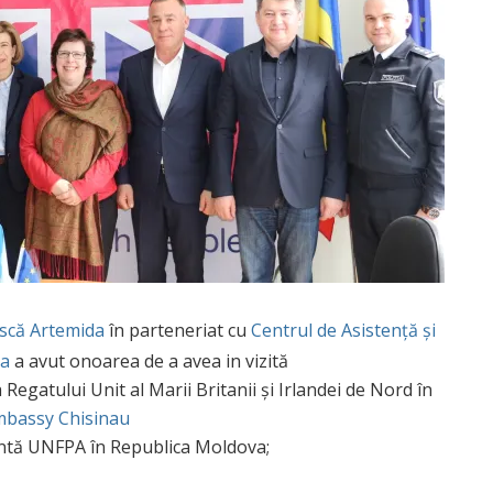
ască Artemida
în parteneriat cu
Centrul de Asistență și
ia
a avut onoarea de a avea in vizită
egatului Unit al Marii Britanii și Irlandei de Nord în
mbassy Chisinau
entă UNFPA în Republica Moldova;