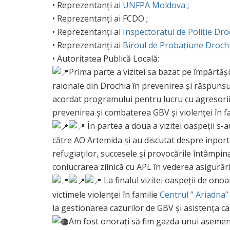
• Reprezentanți ai
UNFPA Moldova
;
• Reprezentanți ai FCDO ;
• Reprezentanți ai
Inspectoratul de Poliție Dro
• Reprezentanți ai
Biroul de Probațiune Droch
• Autoritatea Publică Locală;
Prima parte a vizitei sa bazat pe împărtăși
raionale din Drochia în prevenirea și răspunsul
acordat programului pentru lucru cu agresorii f
prevenirea și combaterea GBV și violenței în fa
În partea a doua a vizitei oaspeții s-
către AO Artemida și au discutat despre inporta
refugiaților, succesele și provocările întâmpinate
conlucrarea zilnică cu APL în vederea asigurării c
La finalul vizitei oaspeții de onoa
victimele violenței în familie
Centrul ” Ariadna”
la gestionarea cazurilor de GBV și asistența ca
Am fost onorați să fim gazda unui aseme