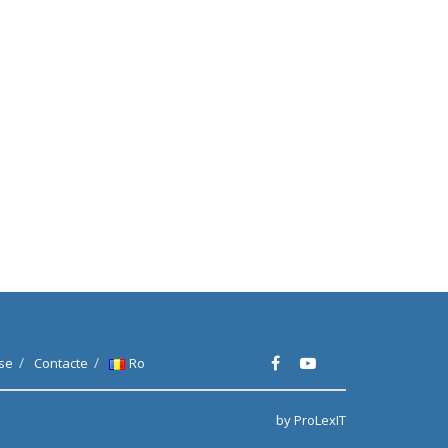
se
Contacte
Ro
by ProLexIT