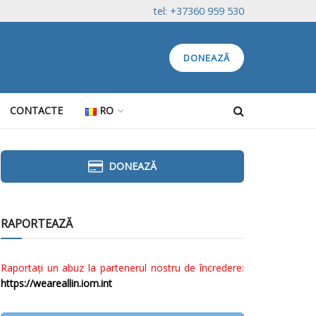
tel: +37360 959 530
DONEAZĂ
CONTACTE
RO
DONEAZĂ
RAPORTEAZĂ
Raportați un abuz la partenerul nostru de încredere:
https://weareallin.iom.int