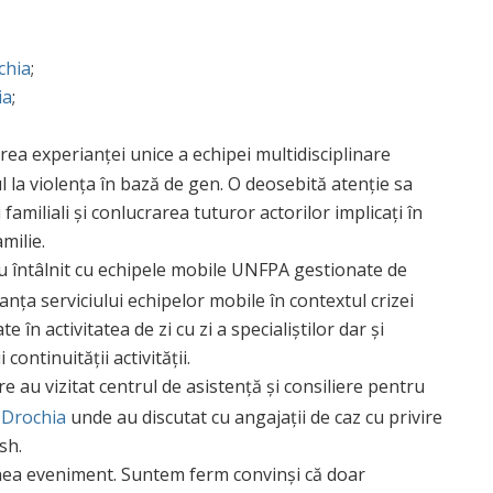
chia
;
ia
;
rea experianței unice a echipei multidisciplinare
 la violența în bază de gen. O deosebită atenție sa
amiliali și conlucrarea tuturor actorilor implicați în
milie.
au întâlnit cu echipele mobile UNFPA gestionate de
nța serviciului echipelor mobile în contextul crizei
 în activitatea de zi cu zi a specialiștilor dar și
ontinuității activității.
re au vizitat centrul de asistență și consiliere pentru
 Drochia
unde au discutat cu angajații de caz cu privire
sh.
nea eveniment. Suntem ferm convinși că doar